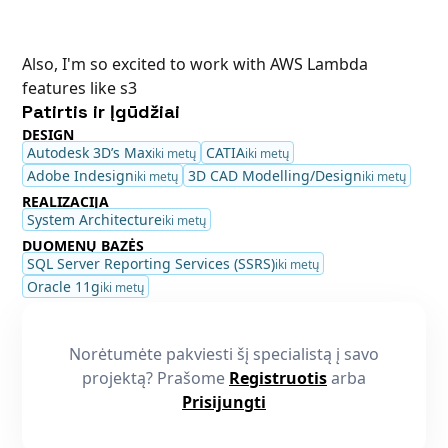
Also, I'm so excited to work with AWS Lambda
features like s3
Patirtis ir Įgūdžiai
DESIGN
Autodesk 3D’s Max
CATIA
iki metų
iki metų
Adobe Indesign
3D CAD Modelling/Design
iki metų
iki metų
REALIZACIJA
System Architecture
iki metų
DUOMENŲ BAZĖS
SQL Server Reporting Services (SSRS)
iki metų
Oracle 11g
iki metų
Norėtumėte pakviesti šį specialistą į savo
projektą? Prašome
Registruotis
arba
Prisijungti