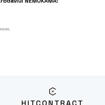
arbdaviui NEMOKAMA:
ausas,
HITCONTRACT