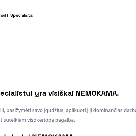
mai
IT Specialistai
cialistui yra visiškai NEMOKAMA.
filį, pasižymėti savo įgūdžius, aplikuoti į jį dominančias darb
t suteikiam visokeriopą pagalbą.