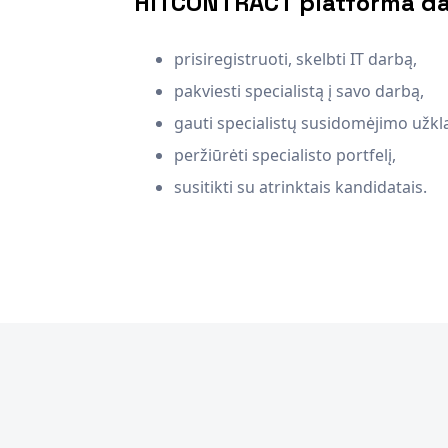
HITCONTRACT platforma d
prisiregistruoti, skelbti IT darbą,
pakviesti specialistą į savo darbą,
gauti specialistų susidomėjimo užkl
peržiūrėti specialisto portfelį,
susitikti su atrinktais kandidatais.