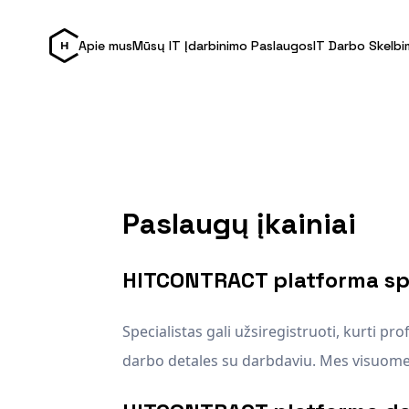
Apie mus
Mūsų IT Įdarbinimo Paslaugos
IT Darbo Skelbi
Paslaugų įkainiai
HITCONTRACT platforma spe
Specialistas gali užsiregistruoti, kurti pro
darbo detales su darbdaviu. Mes visuome