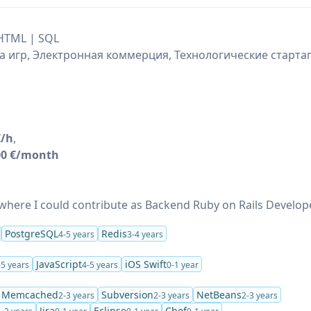
 HTML | SQL
а игр, Электронная коммерция, Технологические стартап
€/h
,
00 €/month
 where I could contribute as Backend Ruby on Rails Develope
PostgreSQL
Redis
4-5 years
3-4 years
JavaScript
iOS Swift
-5 years
4-5 years
0-1 year
Memcached
Subversion
NetBeans
2-3 years
2-3 years
2-3 years
Jira
Eclipse
Chef