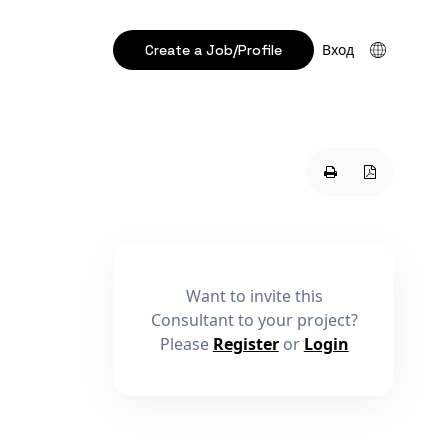
Create a Job/Profile
Вход
Want to invite this
Consultant to your project?
Please
Register
or
Login