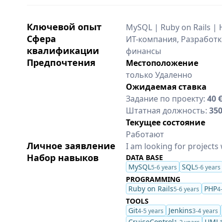
Ключевой опыт
MySQL | Ruby on Rails |
Сфера
ИТ-компания, Разработк
квалификации
финансы
Предпочтения
Местоположение
только Удаленно
Ожидаемая ставка
Задание по проекту:
40 
Штатная должность:
35
Текущее состояние
Работают
Личное заявление
I am looking for projects
Набор навыков
DATA BASE
MySQL
SQL
5-6 years
5-6 years
PROGRAMMING
Ruby on Rails
PHP
5-6 years
4
TOOLS
Git
Jenkins
4-5 years
3-4 years
CruiseControl
UML