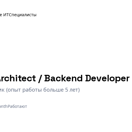
е ИТ
Специалисты
rchitect / Backend Developer
к (опыт работы больше 5 лет)
onth
Работают