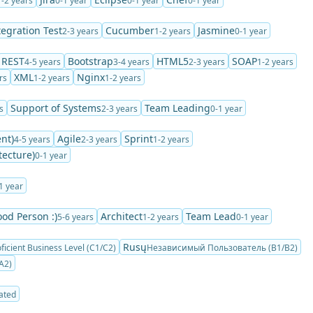
1-2 years
0-1 year
0-1 year
0-1 year
tegration Test
Cucumber
Jasmine
2-3 years
1-2 years
0-1 year
REST
Bootstrap
HTML5
SOAP
4-5 years
3-4 years
2-3 years
1-2 years
XML
Nginx
rs
1-2 years
1-2 years
Support of Systems
Team Leading
s
2-3 years
0-1 year
nt)
Agile
Sprint
4-5 years
2-3 years
1-2 years
tecture)
0-1 year
1 year
ood Person :)
Architect
Team Lead
5-6 years
1-2 years
0-1 year
Rusų
ficient Business Level (C1/C2)
Независимый Пользователь (B1/B2)
A2)
ated