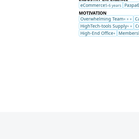
eCommerce
Разраб
5-6 years
MOTIVATION
Overwhelming Team
C
+ + +
HighTech-tools Supply
C
+ +
High-End Office
Membersh
+