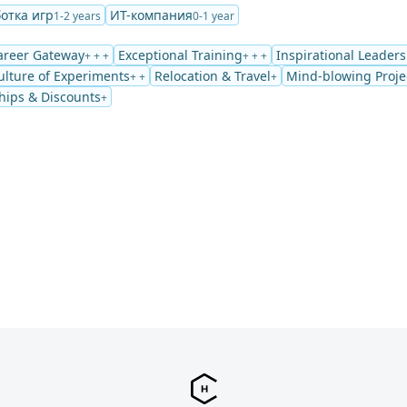
отка игр
ИТ-компания
1-2 years
0-1 year
areer Gateway
Exceptional Training
Inspirational Leader
+ + +
+ + +
ulture of Experiments
Relocation & Travel
Mind-blowing Proje
+ +
+
ips & Discounts
+