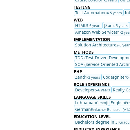
1-2 years
TESTING
Test Automation
In
4-5 years
WEB
HTML
JSon
5-6 years
4-5 years
Amazon Web Services
1-2 yea
IMPLEMENTATION
Solution Architecture
2-3 year
METHODS
TDD (Test-Driven Developme
SOA (Service Oriented Archi
PHP
Zend
CodeIgniter
1-2 years
0-
ROLE EXPERIENCE
Developer
Really G
5-6 years
LANGUAGE SKILLS
Lithuanian
English
Gimtoji
Pro
German
Einfacher Benutzer (A1/
EDUCATION LEVEL
Bachelors degree in IT
Gradu
INDUSTRY EXPERIENCE