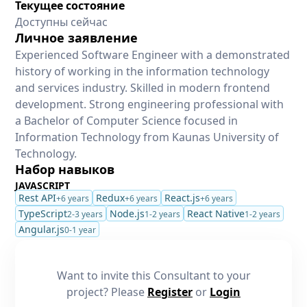
Текущее состояние
Доступны сейчас
Личное заявление
Experienced Software Engineer with a demonstrated
history of working in the information technology
and services industry. Skilled in modern frontend
development. Strong engineering professional with
a Bachelor of Computer Science focused in
Information Technology from Kaunas University of
Technology.
Набор навыков
JAVASCRIPT
Rest API
Redux
React.js
+6 years
+6 years
+6 years
TypeScript
Node.js
React Native
2-3 years
1-2 years
1-2 years
Angular.js
0-1 year
Want to invite this Consultant to your
project? Please
Register
or
Login