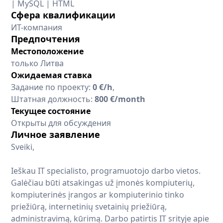
| MySQL | HTML
Сфера квалификации
ИТ-компания
Предпочтения
Местоположение
только Литва
Ожидаемая ставка
Задание по проекту:
0 €/h
,
Штатная должность:
800 €/month
Текущее состояние
Открыты для обсуждения
Личное заявление
Sveiki,
Ieškau IT specialisto, programuotojo darbo vietos.
Galėčiau būti atsakingas už įmonės kompiuterių,
kompiuterinės įrangos ar kompiuterinio tinko
priežiūrą, internetinių svetainių priežiūrą,
administravimą, kūrimą. Darbo patirtis IT srityje apie