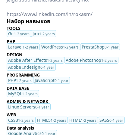
https://www.linkedin.com/in/rokasm/
Набор навыков
TOOLS
Git
Jira
1-2 years
1-2 years
PHP
Laravel
WordPress
PrestaShop
1-2 years
1-2 years
0-1 year
DESIGN
Adobe After Effects
Adobe Photoshop
1-2 years
1-2 years
Adobe Indesign
0-1 year
PROGRAMMING
PHP
JavaScript
1-2 years
0-1 year
DATA BASE
MySQL
1-2 years
ADMIN & NETWORK
Linux Servers
0-1 year
WEB
CSS3
HTML5
HTML
SASS
1-2 years
1-2 years
1-2 years
0-1 year
Data analysis
Google Analytics
0-1 year