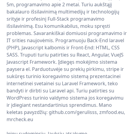
5m, programavimo apie 2 metai. Turiu aukštąjį
bakalauro išsilavinimą multimedijų ir technologijų
srityje ir profesinį Full-Stack programavimo
išsilavinimą. Esu komunikabilus, moku spręsti
problemas. Savarankiškai domiuosi programavimo ir
IT srities naujovėmis. Programuoju Back-End laravel
(PHP), Javascript kalbomis ir Front-End: HTML, CSS
SASS. Truputi turiu patirties su React, Angular, VueJS
Javascript Framework. Įdiegęs mokėjimo sistema
paysera el. Parduotuvėje su prekių pirkimu, stripe ir
sukūręs turinio koregavimo sistemą prezentacinei
internetinei svetainei su Laravel Framework, teko
bandyti ir dirbti su Laravel api. Turiu patirties su
WordPress turinio valdymo sistema jos koregavimu
ir įdiegiant nestandartinius sprendimus. Mano
keletas pavyzdžių: github.com/gerulisss, zmfood.eu,
mrcheck.eu
Jeigu sudominsiu, lauksiu atsakymo.