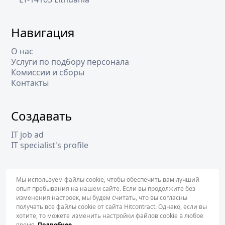
Навигация
О нас
Услуги по подбору персонала
Комиссии и сборы
Контакты
Создавать
IT job ad
IT specialist's profile
Подписка
Мы используем файлы cookie, чтобы обеспечить вам лучший
опыт пребывания на нашем сайте. Если вы продолжите без
изменения настроек, мы будем считать, что вы согласны
получать все файлы cookie от сайта Hitcontract. Однако, если вы
ПОДПИ
хотите, то можете изменить настройки файлов cookie в любое
время.
Подробнее