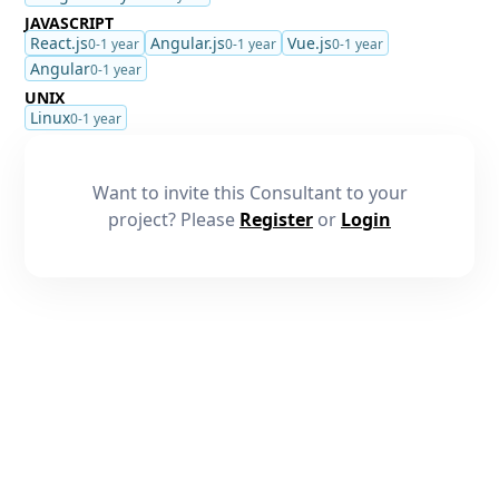
JAVASCRIPT
React.js
Angular.js
Vue.js
0-1 year
0-1 year
0-1 year
Angular
0-1 year
UNIX
Linux
0-1 year
Want to invite this Consultant to your
project? Please
Register
or
Login