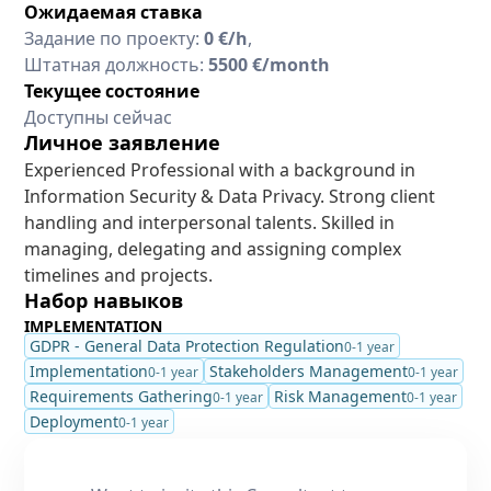
Ожидаемая ставка
Задание по проекту:
0 €/h
,
Штатная должность:
5500 €/month
Текущее состояние
Доступны сейчас
Личное заявление
Experienced Professional with a background in
Information Security & Data Privacy. Strong client
handling and interpersonal talents. Skilled in
managing, delegating and assigning complex
timelines and projects.
Набор навыков
IMPLEMENTATION
GDPR - General Data Protection Regulation
0-1 year
Implementation
Stakeholders Management
0-1 year
0-1 year
Requirements Gathering
Risk Management
0-1 year
0-1 year
Deployment
0-1 year