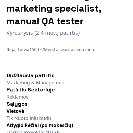
marketing specialist,
manual QA tester
Vyresnysis (2-4 metų patirtis)
Riga, Latvia
1500 €/Mėn.
Laisvas(-a) šiuo metu
Didžiausia patirtis
Marketing & Management
Patirtis Sektoriuje
Reklamos
Sąlygos
Vietovė
Tik Nuotoliniu būdu
Atlygio Rėžiai (po mokesčių)
Darbas Projekte:
10 €/h
,