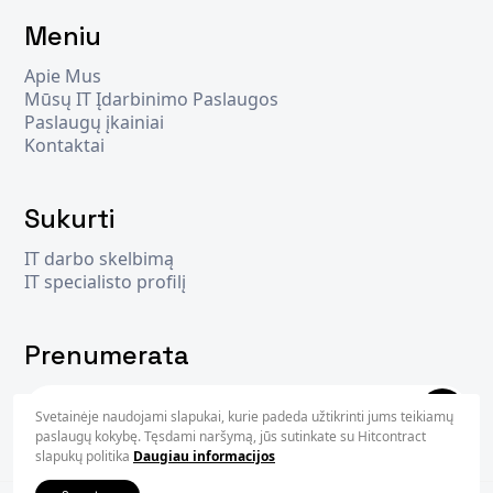
Meniu
Apie Mus
Mūsų IT Įdarbinimo Paslaugos
Paslaugų įkainiai
Kontaktai
Sukurti
IT darbo skelbimą
IT specialisto profilį
Prenumerata
Svetainėje naudojami slapukai, kurie padeda užtikrinti jums teikiamų
Užsisak
paslaugų kokybę. Tęsdami naršymą, jūs sutinkate su Hitcontract
slapukų politika
Daugiau informacijos