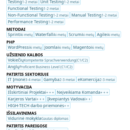
Testing
Unit Testing
1-2 metai
1-2 metai
Functional Testing
1-2 metai
Non-Functional Testing
Manual Testing
1-2 metai
1-2 metai
Performance Testing
1-2 metai
METODAI
Sprint
Waterfall
Scrum
Agile
iki metų
iki metų
iki metų
iki metų
PHP
WordPress
Joomla
Magento
iki metų
iki metų
iki metų
UŽSIENIO KALBOS
Vokiečių
Kompetente Sprachverwendung(C1/C2)
Anglų
Proficient Business Level (C1/C2)
PATIRTIS SEKTORIUJE
IT Įmonė
Gamyba
eKomercija
3-4 metai
2-3 metai
2-3 metai
MOTYVACIJA
Išskirtiniai Projektai
Neįveikiama Komanda
+ + +
+ + +
Karjeros Vartai
Įkvepiantys Vadovai
+ + +
+ +
HIGH-TECH darbo priemonės
+ +
IŠSILAVINIMAS
Vidurinė mokykla
Gautas diplomas
PATIRTIS PAREIGOSE