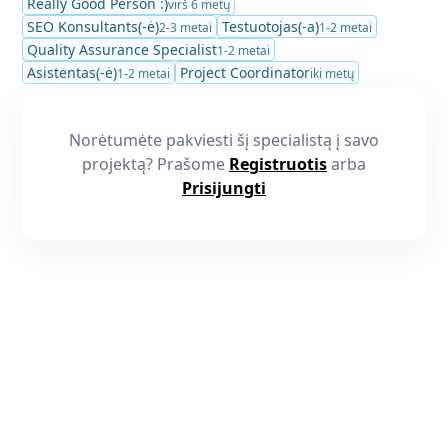
Really Good Person :)
virš 6 metų
SEO Konsultants(-ė)
Testuotojas(-a)
2-3 metai
1-2 metai
Quality Assurance Specialist
1-2 metai
Asistentas(-ė)
Project Coordinator
1-2 metai
iki metų
Norėtumėte pakviesti šį specialistą į savo
projektą? Prašome
Registruotis
arba
Prisijungti