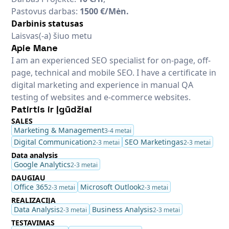
Pastovus darbas:
1500 €/Mėn.
Darbinis statusas
Laisvas(-a) šiuo metu
Apie Mane
I am an experienced SEO specialist for on-page, off-
page, technical and mobile SEO. I have a certificate in
digital marketing and experience in manual QA
testing of websites and e-commerce websites.
Patirtis ir Įgūdžiai
SALES
Marketing & Management
3-4 metai
Digital Communication
SEO Marketingas
2-3 metai
2-3 metai
Data analysis
Google Analytics
2-3 metai
DAUGIAU
Office 365
Microsoft Outlook
2-3 metai
2-3 metai
REALIZACIJA
Data Analysis
Business Analysis
2-3 metai
2-3 metai
TESTAVIMAS