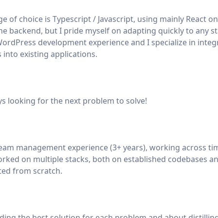
f choice is Typescript / Javascript, using mainly React on
e backend, but I pride myself on adapting quickly to any sta
ordPress development experience and I specialize in integ
 into existing applications.
ys looking for the next problem to solve!
team management experience (3+ years), working across t
orked on multiple stacks, both on established codebases a
ated from scratch.
ding the best solution for each problem and about distillin