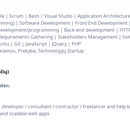
le | Scrum | Bash | Visual Studio | Application Architectu
mming) | Software Development | Front End Development 
Development/programming | Back-end development | HTTP
| Requirements Gathering | Stakeholders Management | Sol
untu | Git | JavaScript | JQuery | PHP
eklamos, Prekyba, Technologijų Startup
čių)
/Mėn.
k developer / consultant / contractor / freelancer and help 
 and scalable web apps.