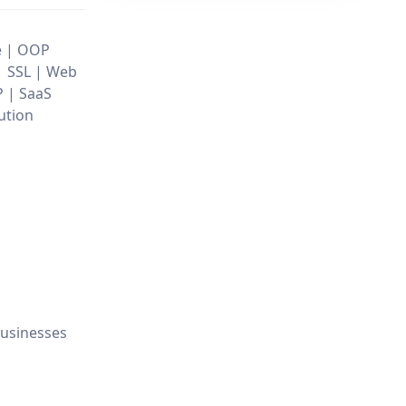
re | OOP
| SSL | Web
 | SaaS
ution
businesses