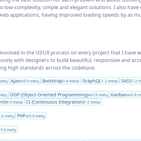
 low-complexity, simple and elegant solutions. I also have 
 web applications, having improved loading speeds by as m
y involved in the UI/UX process on every project that I have
losely with designers to build beautiful, responsive and acc
ning high standards across the codebase.
Ajax
Bootstrap
GraphQL
SASS
 metų
virš 6 metų
3-4 metai
1-2 metai
1-2 m
OOP (Object-Oriented Programming)
Kanban
metų
virš 6 metų
virš 6 
nt)
CI (Continuous Integration)
4-5 metai
1-2 metai
PHP
š 6 metų
virš 6 metų
irš 6 metų