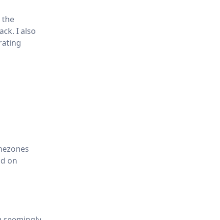
 the
ck. I also
rating
imezones
nd on
g seemingly