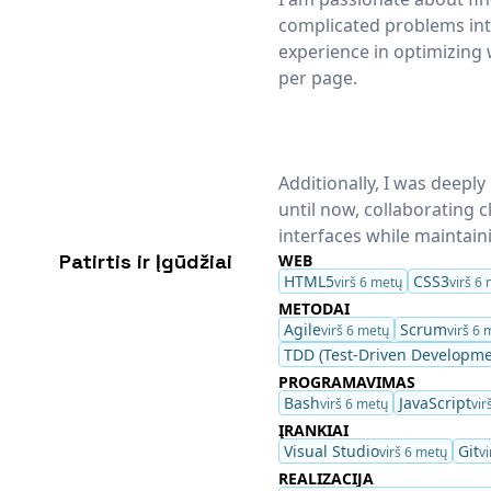
complicated problems into
experience in optimizing
per page.
Additionally, I was deepl
until now, collaborating c
interfaces while maintai
Patirtis ir Įgūdžiai
WEB
HTML5
CSS3
virš 6 metų
virš 6
METODAI
Agile
Scrum
virš 6 metų
virš 6 
TDD (Test-Driven Developme
PROGRAMAVIMAS
Bash
JavaScript
virš 6 metų
vir
ĮRANKIAI
Visual Studio
Git
virš 6 metų
v
REALIZACIJA