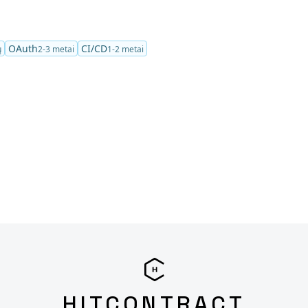
OAuth
CI/CD
ų
2-3 metai
1-2 metai
HITCONTRACT