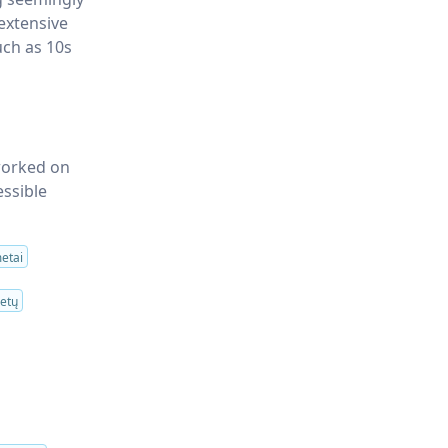
extensive
uch as 10s
 worked on
essible
etai
metų