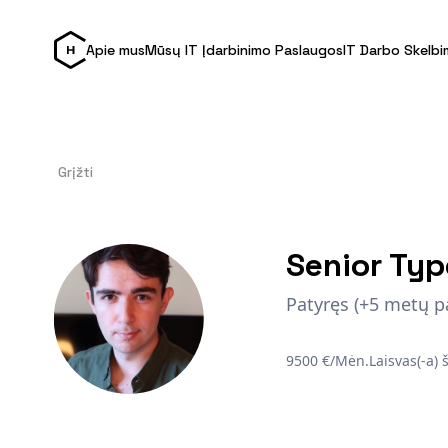
Apie mus
Mūsų IT Įdarbinimo Paslaugos
IT Darbo Skelbi
Grįžti
Senior Typ
Patyręs (+5 metų pa
9500 €/Mėn.
Laisvas(-a)