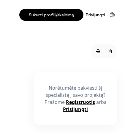
Sukurti profilį/skelbimą
Prisijungti
Norėtumėte pakviesti šį
specialistą į savo projektą?
Prašome
Registruotis
arba
Prisijungti