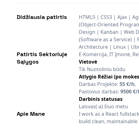
Didžiausia patirtis
HTML5 | CSS3 | Ajax | Agi
(Object-Oriented Progra
Design | Kanban | Web 
(Software as a Service) 
Architecture | Linux | Ub
Patirtis Sektoriuje
E-Komercija, IT Įmonė, R
Sąlygos
Vietovė
Tik Nuotoliniu būdu
Atlygio Rėžiai (po mokes
Darbas Projekte:
55 €/h
,
Pastovus darbas:
9500 €
Darbinis statusas
Laisvas(-a) šiuo metu
Apie Mane
I work as a React fullstac
build clean, maintainable