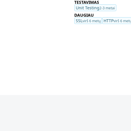
TESTAVIMAS
Unit Testing
2-3 metai
DAUGIAU
SSL
HTTP
virš 6 metų
virš 6 met