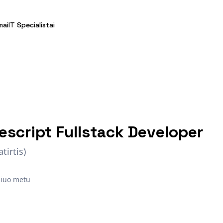
mai
IT Specialistai
escript Fullstack Developer
tirtis)
 šiuo metu