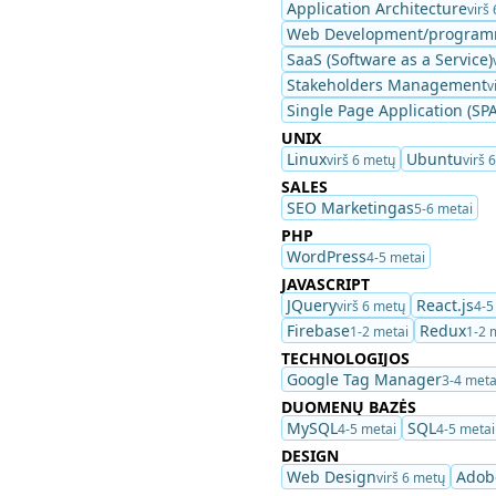
Application Architecture
virš
Web Development/program
SaaS (Software as a Service)
Stakeholders Management
v
Single Page Application (SPA
UNIX
Linux
Ubuntu
virš 6 metų
virš 
SALES
SEO Marketingas
5-6 metai
PHP
WordPress
4-5 metai
JAVASCRIPT
JQuery
React.js
virš 6 metų
4-5
Firebase
Redux
1-2 metai
1-2 
TECHNOLOGIJOS
Google Tag Manager
3-4 meta
DUOMENŲ BAZĖS
MySQL
SQL
4-5 metai
4-5 metai
DESIGN
Web Design
Adob
virš 6 metų