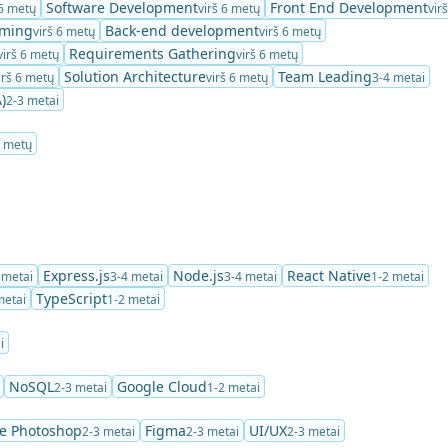
Software Development
Front End Development
 6 metų
virš 6 metų
vir
ming
Back-end development
virš 6 metų
virš 6 metų
Requirements Gathering
virš 6 metų
virš 6 metų
Solution Architecture
Team Leading
irš 6 metų
virš 6 metų
3-4 metai
)
2-3 metai
6 metų
Express.js
Node.js
React Native
 metai
3-4 metai
3-4 metai
1-2 metai
TypeScript
metai
1-2 metai
i
NoSQL
Google Cloud
2-3 metai
1-2 metai
e Photoshop
Figma
UI/UX
2-3 metai
2-3 metai
2-3 metai