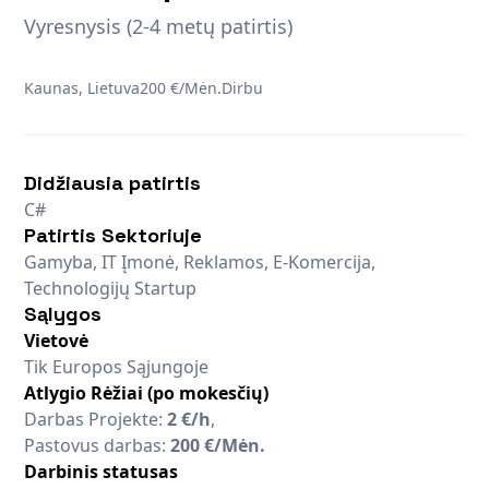
Vyresnysis (2-4 metų patirtis)
Kaunas, Lietuva
200 €/Mėn.
Dirbu
Didžiausia patirtis
C#
Patirtis Sektoriuje
Gamyba, IT Įmonė, Reklamos, E-Komercija,
Technologijų Startup
Sąlygos
Vietovė
Tik Europos Sąjungoje
Atlygio Rėžiai (po mokesčių)
Darbas Projekte:
2 €/h
,
Pastovus darbas:
200 €/Mėn.
Darbinis statusas