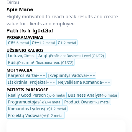
Dirbu
Apie Mane
Highly motivated to reach peak results and create
value for clients and employee.
Patirtis ir Įgūdžiai
PROGRAMAVIMAS
C#
C++
C
5-6 metai
1-2 metai
1-2 metai
UŽSIENIO KALBOS
Lietuvių
Anglų
Gimtoji
Proficient Business Level (C1/C2)
Rusų
Опытный Пользователь (C1/C2)
MOTYVACIJA
Karjeros Vartai
Įkvepiantys Vadovai
+ + +
+ + +
Išskirtiniai Projektai
Neįveikiama Komanda
+ + +
+ + +
PATIRTIS PAREIGOSE
Really Good Person :)
Business Analyst
5-6 metai
4-5 metai
Programuotojas(-a)
Product Owner
3-4 metai
1-2 metai
Komandos Lyderis(-ė)
1-2 metai
Projektų Vadovas(-ė)
1-2 metai