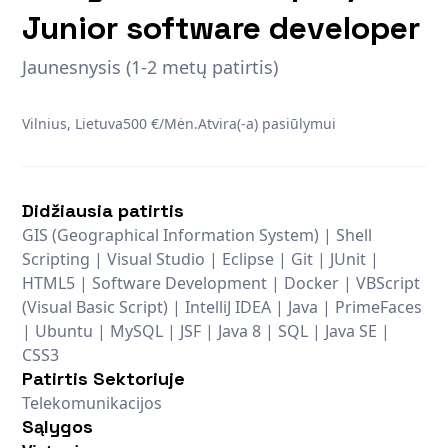
Junior software developer
Jaunesnysis (1-2 metų patirtis)
Vilnius, Lietuva
500 €/Mėn.
Atvira(-a) pasiūlymui
Didžiausia patirtis
GIS (Geographical Information System) | Shell
Scripting | Visual Studio | Eclipse | Git | JUnit |
HTML5 | Software Development | Docker | VBScript
(Visual Basic Script) | IntelliJ IDEA | Java | PrimeFaces
| Ubuntu | MySQL | JSF | Java 8 | SQL | Java SE |
CSS3
Patirtis Sektoriuje
Telekomunikacijos
Sąlygos