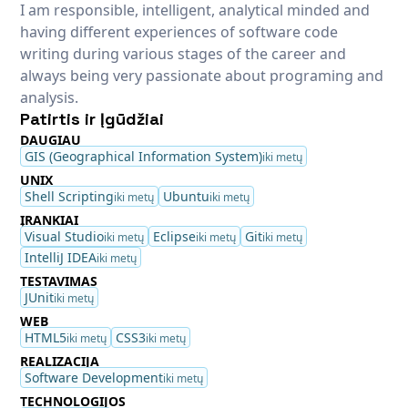
I am responsible, intelligent, analytical minded and
having different experiences of software code
writing during various stages of the career and
always being very passionate about programing and
analysis.
Patirtis ir Įgūdžiai
DAUGIAU
GIS (Geographical Information System)
iki metų
UNIX
Shell Scripting
Ubuntu
iki metų
iki metų
ĮRANKIAI
Visual Studio
Eclipse
Git
iki metų
iki metų
iki metų
IntelliJ IDEA
iki metų
TESTAVIMAS
JUnit
iki metų
WEB
HTML5
CSS3
iki metų
iki metų
REALIZACIJA
Software Development
iki metų
TECHNOLOGIJOS