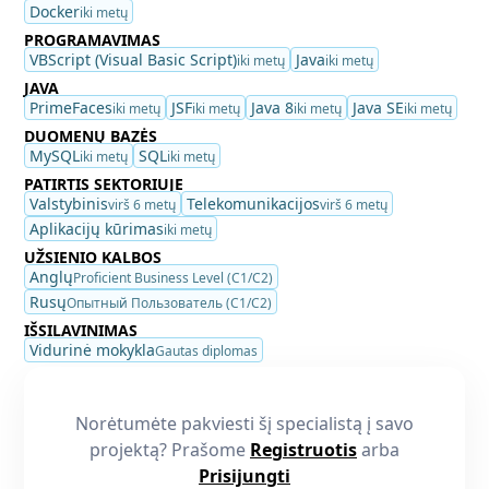
Docker
iki metų
PROGRAMAVIMAS
VBScript (Visual Basic Script)
Java
iki metų
iki metų
JAVA
PrimeFaces
JSF
Java 8
Java SE
iki metų
iki metų
iki metų
iki metų
DUOMENŲ BAZĖS
MySQL
SQL
iki metų
iki metų
PATIRTIS SEKTORIUJE
Valstybinis
Telekomunikacijos
virš 6 metų
virš 6 metų
Aplikacijų kūrimas
iki metų
UŽSIENIO KALBOS
Anglų
Proficient Business Level (C1/C2)
Rusų
Опытный Пользователь (C1/C2)
IŠSILAVINIMAS
Vidurinė mokykla
Gautas diplomas
Norėtumėte pakviesti šį specialistą į savo
projektą? Prašome
Registruotis
arba
Prisijungti