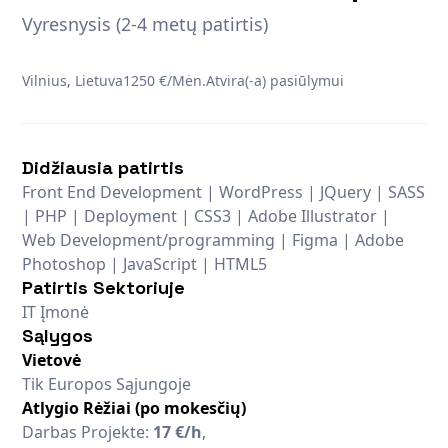
Vyresnysis (2-4 metų patirtis)
Vilnius, Lietuva
1250 €/Mėn.
Atvira(-a) pasiūlymui
Didžiausia patirtis
Front End Development | WordPress | JQuery | SASS
| PHP | Deployment | CSS3 | Adobe Illustrator |
Web Development/programming | Figma | Adobe
Photoshop | JavaScript | HTML5
Patirtis Sektoriuje
IT Įmonė
Sąlygos
Vietovė
Tik Europos Sąjungoje
Atlygio Rėžiai (po mokesčių)
Darbas Projekte:
17 €/h
,