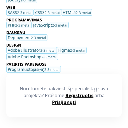
2-3 metai
WEB
SASS
CSS3
HTML5
2-3 metai
2-3 metai
2-3 metai
PROGRAMAVIMAS
PHP
JavaScript
2-3 metai
2-3 metai
DAUGIAU
Deployment
2-3 metai
DESIGN
Adobe Illustrator
Figma
2-3 metai
2-3 metai
Adobe Photoshop
2-3 metai
PATIRTIS PAREIGOSE
Programuotojas(-a)
2-3 metai
Norėtumėte pakviesti šį specialistą į savo
projektą? Prašome
Registruotis
arba
Prisijungti