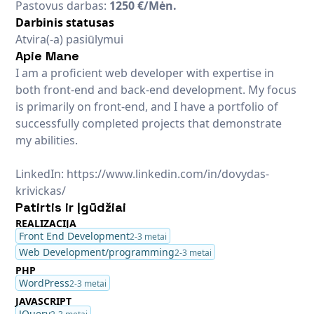
Pastovus darbas:
1250 €/Mėn.
Darbinis statusas
Atvira(-a) pasiūlymui
Apie Mane
I am a proficient web developer with expertise in
both front-end and back-end development. My focus
is primarily on front-end, and I have a portfolio of
successfully completed projects that demonstrate
my abilities.
LinkedIn: https://www.linkedin.com/in/dovydas-
krivickas/
Patirtis ir Įgūdžiai
REALIZACIJA
Front End Development
2-3 metai
Web Development/programming
2-3 metai
PHP
WordPress
2-3 metai
JAVASCRIPT
JQuery