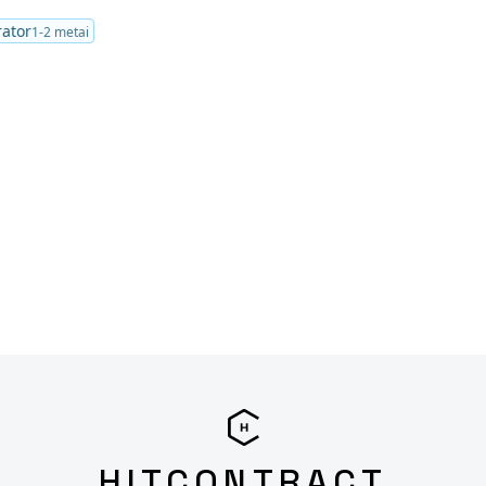
rator
1-2 metai
HITCONTRACT