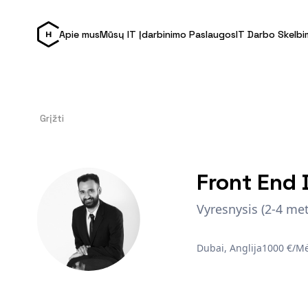
Apie mus
Mūsų IT Įdarbinimo Paslaugos
IT Darbo Skelbi
Grįžti
Front End 
Vyresnysis (2-4 met
Dubai, Anglija
1000 €/M