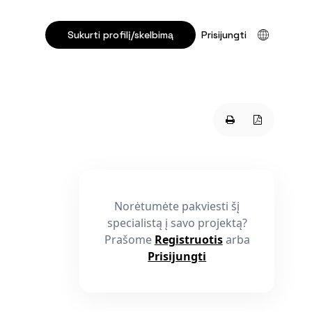
Sukurti profilį/skelbimą
Prisijungti
Norėtumėte pakviesti šį
specialistą į savo projektą?
Prašome
Registruotis
arba
Prisijungti