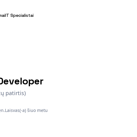
mai
IT Specialistai
Developer
ų patirtis)
ėn.
Laisvas(-a) šiuo metu