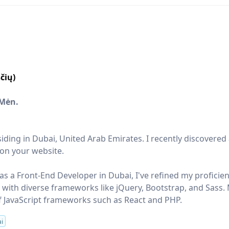
čių)
/Mėn.
siding in Dubai, United Arab Emirates. I recently discovered
 on your website.
as a Front-End Developer in Dubai, I've refined my proficie
g with diverse frameworks like jQuery, Bootstrap, and Sass. 
f JavaScript frameworks such as React and PHP.
i