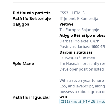
Didžiausia patirtis
CSS3 | HTML5
Patirtis Sektoriuje
IT Įmonė, E-Komercija
Sąlygos
Vietovė
Tik Europos Sąjungoje
Atlygio Rėžiai (po mokes
Darbas Projekte:
0 €/h
,
Pastovus darbas:
1000 €
Darbinis statusas
Laisvas(-a) šiuo metu
Apie Mane
I'm Hasnain, presently re
Developer position listed
With a seven-year tenure 
CSS, and JavaScript, alon
possess a robust grasp o
Patirtis ir Įgūdžiai
WEB
CSS3
HTML5
3-4 metai
3-4 meta