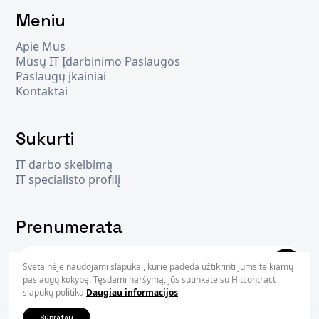
Meniu
Apie Mus
Mūsų IT Įdarbinimo Paslaugos
Paslaugų įkainiai
Kontaktai
Sukurti
IT darbo skelbimą
IT specialisto profilį
Prenumerata
Svetainėje naudojami slapukai, kurie padeda užtikrinti jums teikiamų
Užsisak
paslaugų kokybę. Tęsdami naršymą, jūs sutinkate su Hitcontract
slapukų politika
Daugiau informacijos
Supratau