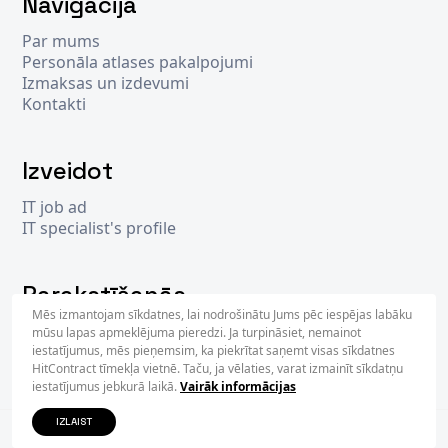
Navigācija
Par mums
Personāla atlases pakalpojumi
Izmaksas un izdevumi
Kontakti
Izveidot
IT job ad
IT specialist's profile
Parakstīšanās
Mēs izmantojam sīkdatnes, lai nodrošinātu Jums pēc iespējas labāku
mūsu lapas apmeklējuma pieredzi. Ja turpināsiet, nemainot
iestatījumus, mēs pieņemsim, ka piekrītat saņemt visas sīkdatnes
PARAKS
HitContract tīmekļa vietnē. Taču, ja vēlaties, varat izmainīt sīkdatņu
iestatījumus jebkurā laikā.
Vairāk informācijas
IZLAIST
2026 © Hit
Contract
- pārvalda
WiseIntegration