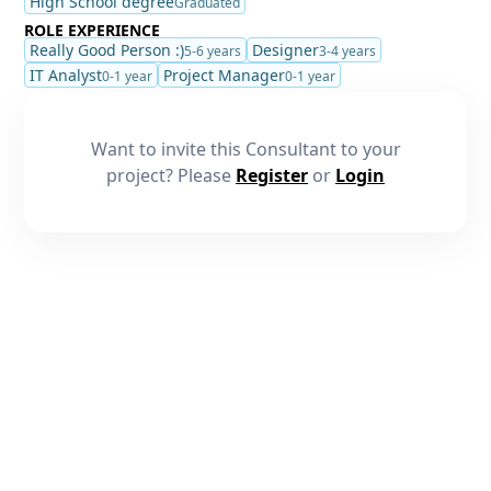
High School degree
Graduated
ROLE EXPERIENCE
Really Good Person :)
Designer
5-6 years
3-4 years
IT Analyst
Project Manager
0-1 year
0-1 year
Want to invite this Consultant to your
project? Please
Register
or
Login