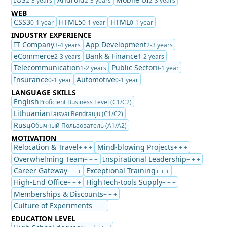
2-3 years
2-3 years
2-3 years
WEB
CSS3
HTML5
HTML
0-1 year
0-1 year
0-1 year
INDUSTRY EXPERIENCE
IT Company
App Development
3-4 years
2-3 years
eCommerce
Bank & Finance
2-3 years
1-2 years
Telecommunication
Public Sector
1-2 years
0-1 year
Insurance
Automotive
0-1 year
0-1 year
LANGUAGE SKILLS
English
Proficient Business Level (C1/C2)
Lithuanian
Laisvai Bendrauju (C1/C2)
Rusų
Обычный Пользователь (A1/A2)
MOTIVATION
Relocation & Travel
Mind-blowing Projects
+ + +
+ + +
Overwhelming Team
Inspirational Leadership
+ + +
+ + +
Career Gateway
Exceptional Training
+ + +
+ + +
High-End Office
HighTech-tools Supply
+ + +
+ + +
Memberships & Discounts
+ + +
Culture of Experiments
+ + +
EDUCATION LEVEL