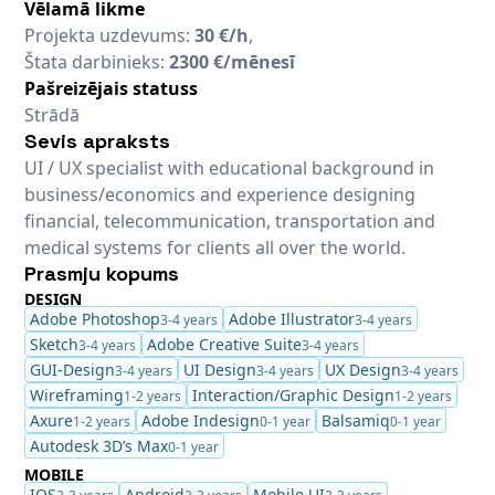
Vēlamā likme
Projekta uzdevums:
30 €/h
,
Štata darbinieks:
2300 €/mēnesī
Pašreizējais statuss
Strādā
Sevis apraksts
UI / UX specialist with educational background in
business/economics and experience designing
financial, telecommunication, transportation and
medical systems for clients all over the world.
Prasmju kopums
DESIGN
Adobe Photoshop
Adobe Illustrator
3-4 years
3-4 years
Sketch
Adobe Creative Suite
3-4 years
3-4 years
GUI-Design
UI Design
UX Design
3-4 years
3-4 years
3-4 years
Wireframing
Interaction/Graphic Design
1-2 years
1-2 years
Axure
Adobe Indesign
Balsamiq
1-2 years
0-1 year
0-1 year
Autodesk 3D’s Max
0-1 year
MOBILE
IOS
Android
Mobile UI