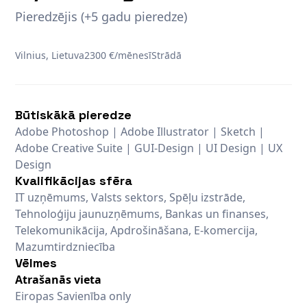
Pieredzējis (+5 gadu pieredze)
Vilnius, Lietuva
2300 €/mēnesī
Strādā
Būtiskākā pieredze
Adobe Photoshop | Adobe Illustrator | Sketch |
Adobe Creative Suite | GUI-Design | UI Design | UX
Design
Kvalifikācijas sfēra
IT uzņēmums, Valsts sektors, Spēļu izstrāde,
Tehnoloģiju jaunuzņēmums, Bankas un finanses,
Telekomunikācija, Apdrošināšana, E-komercija,
Mazumtirdzniecība
Vēlmes
Atrašanās vieta
Eiropas Savienība only