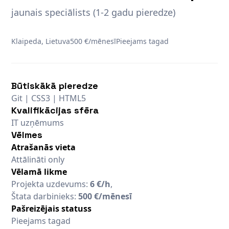
jaunais speciālists (1-2 gadu pieredze)
Klaipeda, Lietuva
500 €/mēnesī
Pieejams tagad
Būtiskākā pieredze
Git | CSS3 | HTML5
Kvalifikācijas sfēra
IT uzņēmums
Vēlmes
Atrašanās vieta
Attālināti only
Vēlamā likme
Projekta uzdevums:
6 €/h
,
Štata darbinieks:
500 €/mēnesī
Pašreizējais statuss
Pieejams tagad