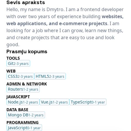
Sevis apraksts
Hello, my name is Dmytro. I am a frontend developer
with over two years of experience building
websites,
web applications, and e-commerce projects
. I am
looking for a job where I can grow, learn new things,
and create projects that are easy to use and look
good.
Prasmju kopums
TOOLS
Git
2-3 years
WEB
CSS3
HTML5
2-3 years
2-3 years
ADMIN & NETWORK
Routers
1-2 years
JAVASCRIPT
Node.js
Vue.js
TypeScript
1-2 years
1-2 years
0-1 year
DATA BASE
Mongo DB
1-2 years
PROGRAMMING
JavaScript
0-1 year